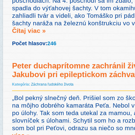
poschodiach. Na 4. poschodí sa im zdalo,
spadla do výťahovej šachty. V tom okamihu
zahliadli tvár a videli, ako Tomáško pri pá
šachty naráža na železnú konštrukciu vo vn
Čítaj viac »
Počet hlasov:
246
Peter duchaprítomne zachránil ži
Jakubovi pri epileptickom záchva
Kategória:
Záchrana ľudského života
„Bol pekný slnečný deň. Prišiel som zo šk
na môjho dobrého kamaráta Peťa. Nebol v š
po úlohy. Tak som teda utekal za mamou, 
slovníček s úlohami. Schytil som ho a roz
som bol pri Peťovi, odrazu sa niečo so m