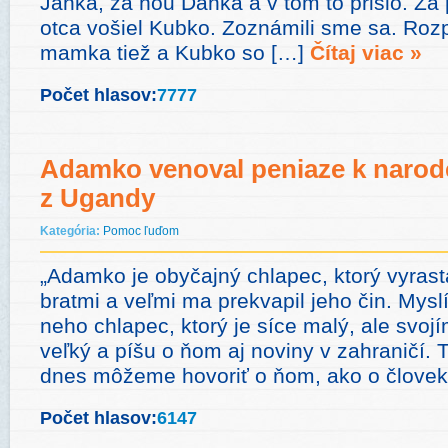
Janka, za ňou Danka a v tom to prišlo. Za
otca vošiel Kubko. Zoznámili sme sa. Roz
mamka tiež a Kubko so […]
Čítaj viac »
Počet hlasov:
7777
Adamko venoval peniaze k naro
z Ugandy
Kategória:
Pomoc ľuďom
„Adamko je obyčajný chlapec, ktorý vyras
bratmi a veľmi ma prekvapil jeho čin. Myslí
neho chlapec, ktorý je síce malý, ale svo
veľký a píšu o ňom aj noviny v zahraničí. 
dnes môžeme hovoriť o ňom, ako o člove
Počet hlasov:
6147