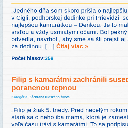
„Jedného dňa som skoro prišla o najlepši
v Cigli, podhorskej dedinke pri Prievidzi, 
najlepšou kamarátkou – Denkou. Je to mal
srsťou a vždy usmiatymi očami. Bol pekný
odvedľa, navrhol , aby sme sa šli prejsť a
za dedinou. […]
Čítaj viac »
Počet hlasov:
358
Filip s kamarátmi zachránili suse
poranenou tepnou
Kategória:
Záchrana ľudského života
„Filip je žiak 5. triedy. Pred necelým rok
stará sa o neho iba mama, ktorá je zamest
veľa času trávi s kamarátmi. To sa podpisu