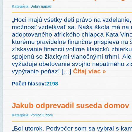
Kategória:
Dobrý nápad
„Hoci majú všetky deti právo na vzdelanie,
možnosť vzdelávať sa. Naša škola má na 
adoptovaného afrického chlapca Kata Vin
ktorému pravidelne finančne prispieva na 
získavanie financií volíme klasickú zbierku
spojenú so žiackymi vianočnými trhmi. Ale 
vyžaduje obetovanie svojho nepatrného zi
vypýtanie peňazí […]
Čítaj viac »
Počet hlasov:
2198
Jakub odprevadil suseda domov
Kategória:
Pomoc ľuďom
„Bol utorok. Podvečer som sa vybral s k