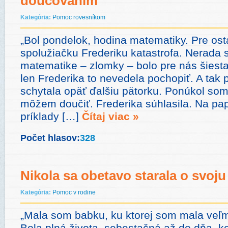
doučovaním
Kategória:
Pomoc rovesníkom
„Bol pondelok, hodina matematiky. Pre ost
spolužiačku Frederiku katastrofa. Nerada s
matematike – zlomky – bolo pre nás šiest
len Frederika to nevedela pochopiť. A tak 
schytala opäť ďalšiu pätorku. Ponúkol som 
môžem doučiť. Frederika súhlasila. Na pap
príklady […]
Čítaj viac »
Počet hlasov:
328
Nikola sa obetavo starala o svoj
Kategória:
Pomoc v rodine
„Mala som babku, ku ktorej som mala veľmi
Bola plná života, sebestačná až do dňa, ke