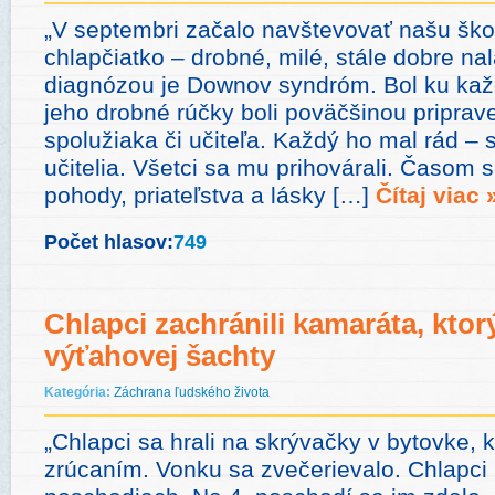
„V septembri začalo navštevovať našu ško
chlapčiatko – drobné, milé, stále dobre n
diagnózou je Downov syndróm. Bol ku každ
jeho drobné rúčky boli poväčšinou priprav
spolužiaka či učiteľa. Každý ho mal rád – s
učitelia. Všetci sa mu prihovárali. Časom 
pohody, priateľstva a lásky […]
Čítaj viac 
Počet hlasov:
749
Chlapci zachránili kamaráta, ktor
výťahovej šachty
Kategória:
Záchrana ľudského života
„Chlapci sa hrali na skrývačky v bytovke, 
zrúcaním. Vonku sa zvečerievalo. Chlapci