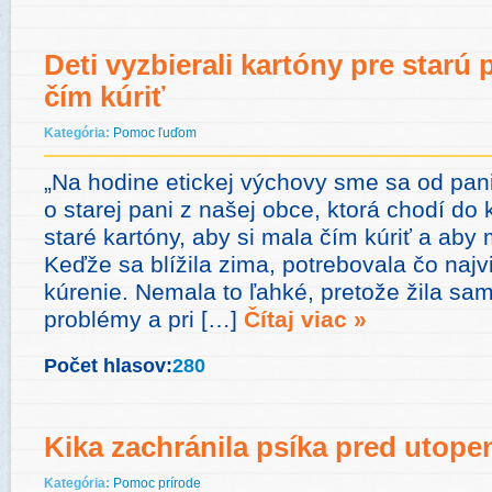
Deti vyzbierali kartóny pre starú 
čím kúriť
Kategória:
Pomoc ľuďom
„Na hodine etickej výchovy sme sa od pani
o starej pani z našej obce, ktorá chodí do
staré kartóny, aby si mala čím kúriť a aby
Keďže sa blížila zima, potrebovala čo najv
kúrenie. Nemala to ľahké, pretože žila sa
problémy a pri […]
Čítaj viac »
Počet hlasov:
280
Kika zachránila psíka pred utope
Kategória:
Pomoc prírode