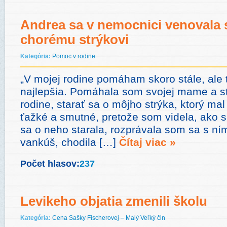
Andrea sa v nemocnici venovala
chorému strýkovi
Kategória:
Pomoc v rodine
„V mojej rodine pomáham skoro stále, ale
najlepšia. Pomáhala som svojej mame a star
rodine, starať sa o môjho strýka, ktorý mal
ťažké a smutné, pretože som videla, ako s
sa o neho starala, rozprávala som sa s ní
vankúš, chodila […]
Čítaj viac »
Počet hlasov:
237
Levikeho objatia zmenili školu
Kategória:
Cena Sašky Fischerovej – Malý Veľký čin