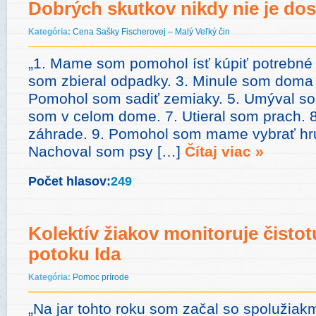
Dobrých skutkov nikdy nie je dos
Kategória:
Cena Sašky Fischerovej – Malý Veľký čin
„1. Mame som pomohol ísť kúpiť potrebné v
som zbieral odpadky. 3. Minule som doma k
Pomohol som sadiť zemiaky. 5. Umýval so
som v celom dome. 7. Utieral som prach. 
záhrade. 9. Pomohol som mame vybrať hru
Nachoval som psy […]
Čítaj viac »
Počet hlasov:
249
Kolektív žiakov monitoruje čistot
potoku Ida
Kategória:
Pomoc prírode
„Na jar tohto roku som začal so spolužiakm