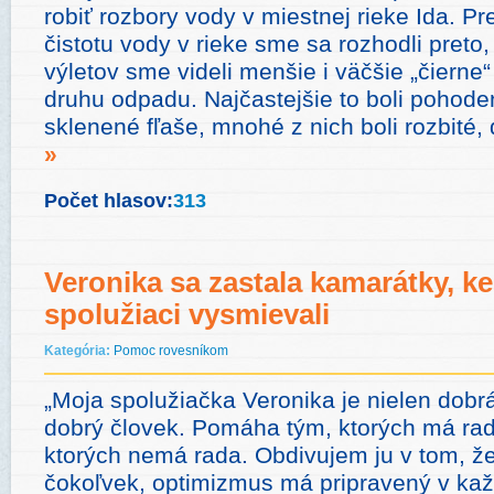
robiť rozbory vody v miestnej rieke Ida. P
čistotu vody v rieke sme sa rozhodli preto
výletov sme videli menšie i väčšie „čierne
druhu odpadu. Najčastejšie to boli pohod
sklenené fľaše, mnohé z nich boli rozbité,
»
Počet hlasov:
313
Veronika sa zastala kamarátky, ke
spolužiaci vysmievali
Kategória:
Pomoc rovesníkom
„Moja spolužiačka Veronika je nielen dobr
dobrý človek. Pomáha tým, ktorých má rada
ktorých nemá rada. Obdivujem ju v tom, ž
čokoľvek, optimizmus má pripravený v každ