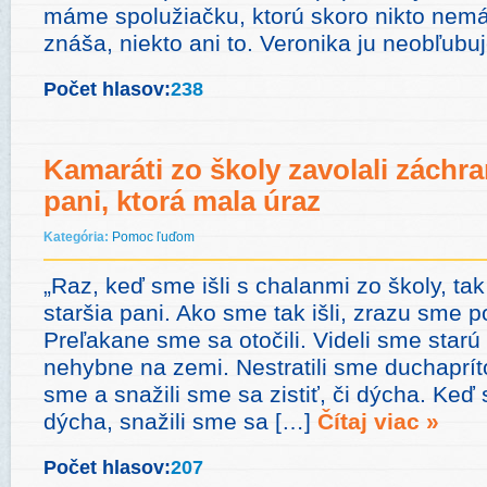
máme spolužiačku, ktorú skoro nikto nemá 
znáša, niekto ani to. Veronika ju neobľubu
Počet hlasov:
238
Kamaráti zo školy zavolali záchra
pani, ktorá mala úraz
Kategória:
Pomoc ľuďom
„Raz, keď sme išli s chalanmi zo školy, ta
staršia pani. Ako sme tak išli, zrazu sme p
Preľakane sme sa otočili. Videli sme starú 
nehybne na zemi. Nestratili sme duchaprít
sme a snažili sme sa zistiť, či dýcha. Keď s
dýcha, snažili sme sa […]
Čítaj viac »
Počet hlasov:
207