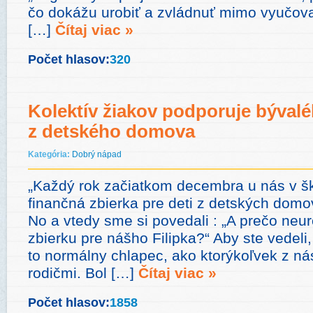
čo dokážu urobiť a zvládnuť mimo vyučova
[…]
Čítaj viac »
Počet hlasov:
320
Kolektív žiakov podporuje býval
z detského domova
Kategória:
Dobrý nápad
„Každý rok začiatkom decembra u nás v š
finančná zbierka pre deti z detských dom
No a vtedy sme si povedali : „A prečo neu
zbierku pre nášho Filipka?“ Aby ste vedeli, 
to normálny chlapec, ako ktorýkoľvek z nás
rodičmi. Bol […]
Čítaj viac »
Počet hlasov:
1858