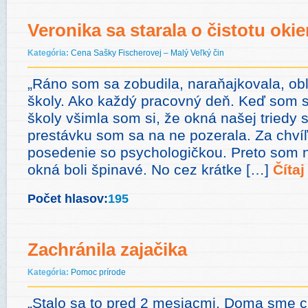
Veronika sa starala o čistotu okie
Kategória:
Cena Sašky Fischerovej – Malý Veľký čin
„Ráno som sa zobudila, naraňajkovala, obli
školy. Ako každý pracovný deň. Keď som s
školy všimla som si, že okná našej triedy
prestávku som sa na ne pozerala. Za chví
posedenie so psychologičkou. Preto som n
okná boli špinavé. No cez krátke […]
Čítaj
Počet hlasov:
195
Zachránila zajačika
Kategória:
Pomoc prírode
„Stalo sa to pred 2 mesiacmi. Doma sme c