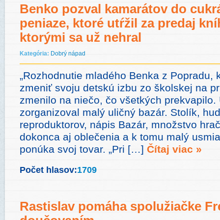
Benko pozval kamarátov do cukr
peniaze, ktoré utŕžil za predaj kní
ktorými sa už nehral
Kategória:
Dobrý nápad
„Rozhodnutie mladého Benka z Popradu, kt
zmeniť svoju detskú izbu zo školskej na p
zmenilo na niečo, čo všetkých prekvapilo.
zorganizoval malý uličný bazár. Stolík, hu
reproduktorov, nápis Bazár, množstvo hrač
dokonca aj oblečenia a k tomu malý usmiat
ponúka svoj tovar. „Pri […]
Čítaj viac »
Počet hlasov:
1709
Rastislav pomáha spolužiačke Fr