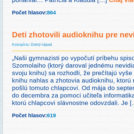
Počet hlasov:
864
Deti zhotovili audioknihu pre nev
Kategória:
Dobrý nápad
„Naši gymnazisti po vypočutí príbehu spis
Szomolaiho (ktorý daroval jednému nevid
svoju knihu) sa rozhodli, že prečítajú vyš
knihu nahlas a zhotovia audioknihu, ktorú
pošlú tomuto chlapcovi. Od mája do septem
do decembra za pomoci učiteľa informatika 
ktorú chlapcovi slávnostne odovzdali. Je 
Počet hlasov:
619