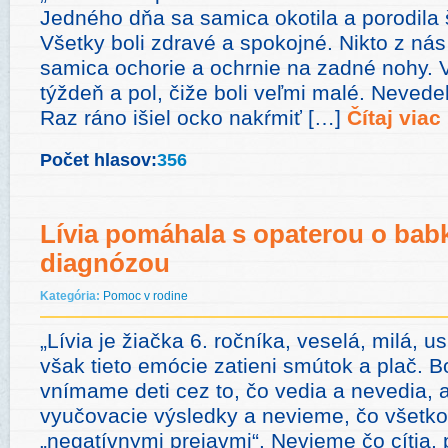
Jedného dňa sa samica okotila a porodila 
Všetky boli zdravé a spokojné. Nikto z nás
samica ochorie a ochrnie na zadné nohy. 
týždeň a pol, čiže boli veľmi malé. Nevede
Raz ráno išiel ocko nakŕmiť […]
Čítaj viac
Počet hlasov:
356
Lívia pomáhala s opaterou o bab
diagnózou
Kategória:
Pomoc v rodine
„Lívia je žiačka 6. ročníka, veselá, milá, 
však tieto emócie zatieni smútok a plač. B
vnímame deti cez to, čo vedia a nevedia, 
vyučovacie výsledky a nevieme, čo všetko 
„negatívnymi prejavmi“. Nevieme čo cítia, p