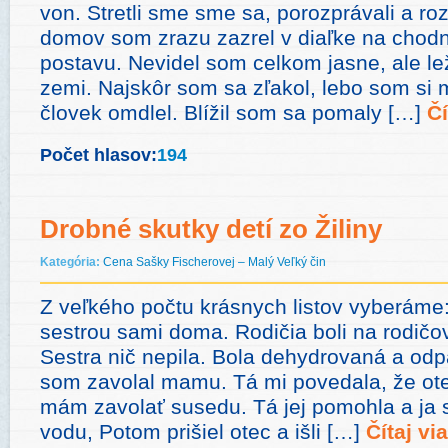
von. Stretli sme sme sa, porozprávali a roz
domov som zrazu zazrel v diaľke na chodn
postavu. Nevidel som celkom jasne, ale le
zemi. Najskôr som sa zľakol, lebo som si m
človek omdlel. Blížil som sa pomaly […]
Čí
Počet hlasov:
194
Drobné skutky detí zo Žiliny
Kategória:
Cena Sašky Fischerovej – Malý Veľký čin
Z veľkého počtu krásnych listov vyberáme:
sestrou sami doma. Rodičia boli na rodič
Sestra nič nepila. Bola dehydrovaná a odpad
som zavolal mamu. Tá mi povedala, že otec
mám zavolať susedu. Tá jej pomohla a ja s
vodu, Potom prišiel otec a išli […]
Čítaj vi