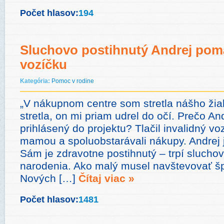
Počet hlasov:
194
Sluchovo postihnutý Andrej po
vozíčku
Kategória:
Pomoc v rodine
„V nákupnom centre som stretla nášho žia
stretla, on mi priam udrel do očí. Prečo And
prihlásený do projektu? Tlačil invalidný v
mamou a spoluobstarávali nákupy. Andrej je
Sám je zdravotne postihnutý – trpí sluch
narodenia. Ako malý musel navštevovať š
Nových […]
Čítaj viac »
Počet hlasov:
1481