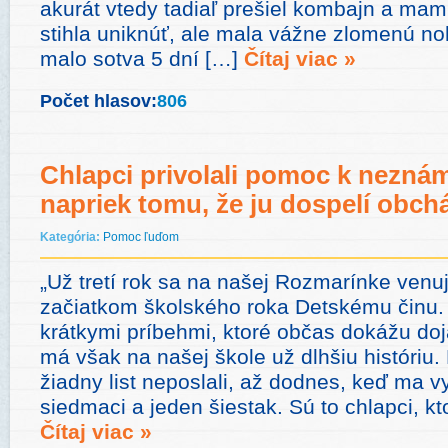
akurát vtedy tadiaľ prešiel kombajn a mam
stihla uniknúť, ale mala vážne zlomenú no
malo sotva 5 dní […]
Čítaj viac »
Počet hlasov:
806
Chlapci privolali pomoc k neznám
napriek tomu, že ju dospelí obch
Kategória:
Pomoc ľuďom
„Už tretí rok sa na našej Rozmarínke ven
začiatkom školského roka Detskému činu. M
krátkymi príbehmi, ktoré občas dokážu doj
má však na našej škole už dlhšiu históriu
žiadny list neposlali, až dodnes, keď ma v
siedmaci a jeden šiestak. Sú to chlapci, kto
Čítaj viac »