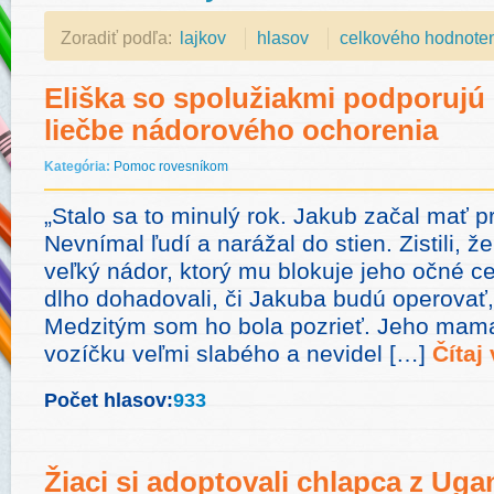
Zoradiť podľa:
lajkov
hlasov
celkového hodnote
Eliška so spolužiakmi podporujú 
liečbe nádorového ochorenia
Kategória:
Pomoc rovesníkom
„Stalo sa to minulý rok. Jakub začal mať 
Nevnímal ľudí a narážal do stien. Zistili,
veľký nádor, ktorý mu blokuje jeho očné c
dlho dohadovali, či Jakuba budú operovať,
Medzitým som ho bola pozrieť. Jeho mama
vozíčku veľmi slabého a nevidel […]
Čítaj 
Počet hlasov:
933
Žiaci si adoptovali chlapca z Ug