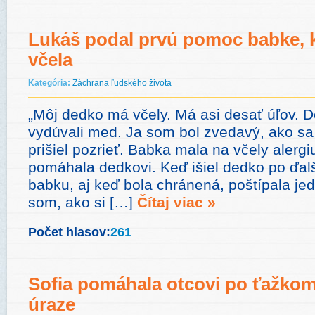
Lukáš podal prvú pomoc babke, k
včela
Kategória:
Záchrana ľudského života
„Môj dedko má včely. Má asi desať úľov. 
vydúvali med. Ja som bol zvedavý, ako sa 
prišiel pozrieť. Babka mala na včely alergiu
pomáhala dedkovi. Keď išiel dedko po ďal
babku, aj keď bola chránená, poštípala jed
som, ako si […]
Čítaj viac »
Počet hlasov:
261
Sofia pomáhala otcovi po ťažko
úraze