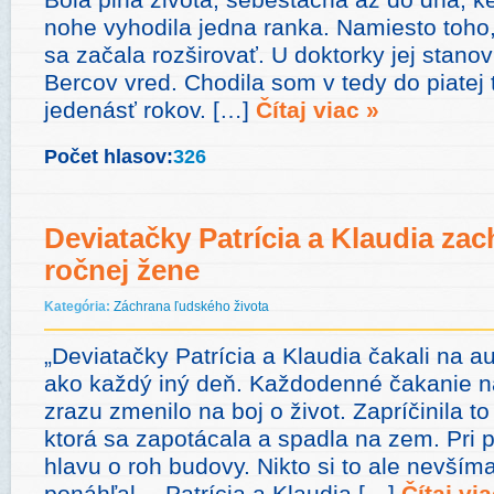
nohe vyhodila jedna ranka. Namiesto toho, 
sa začala rozširovať. U doktorky jej stanov
Bercov vred. Chodila som v tedy do piatej
jedenásť rokov. […]
Čítaj viac »
Počet hlasov:
326
Deviatačky Patrícia a Klaudia zach
ročnej žene
Kategória:
Záchrana ľudského života
„Deviatačky Patrícia a Klaudia čakali na a
ako každý iný deň. Každodenné čakanie 
zrazu zmenilo na boj o život. Zapríčinila t
ktorá sa zapotácala a spadla na zem. Pri p
hlavu o roh budovy. Nikto si to ale nevšíma
ponáhľal… Patrícia a Klaudia […]
Čítaj via