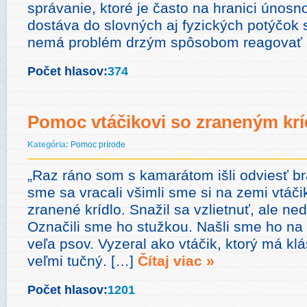
správanie, ktoré je často na hranici únosn
dostáva do slovných aj fyzických potýčok
nemá problém drzým spôsobom reagovať
Počet hlasov:
374
Pomoc vtáčikovi so zraneným kr
Kategória:
Pomoc prírode
„Raz ráno som s kamarátom išli odviesť br
sme sa vracali všimli sme si na zemi vtáčik
zranené krídlo. Snažil sa vzlietnuť, ale ne
Označili sme ho stužkou. Našli sme ho na
veľa psov. Vyzeral ako vtáčik, ktorý má klá
veľmi tučný. […]
Čítaj viac »
Počet hlasov:
1201