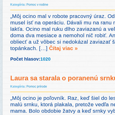
Kategória:
Pomoc v rodine
„Môj ocino mal v robote pracovný úraz. Odr
musel ísť na operáciu. Dávali mu na ranu
lakťa. Ocino mal ruku dlho zaviazanú a veľ
doma dva mesiace a nemohol nič robiť. Ani
obliecť a už vôbec si nedokázal zaviazať 
topánkach. […]
Čítaj viac »
Počet hlasov:
1020
Laura sa starala o poranenú srnk
Kategória:
Pomoc prírode
„Môj ocino je poľovník. Raz, keď šiel do le
malú srnku, ktorá plakala, pretože vedľa ne
mama. Bolo obdobie žatvy a keď srnky vyb