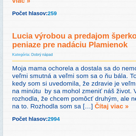
viac »
Počet hlasov:
259
Lucia výrobou a predajom šperko
peniaze pre nadáciu Plamienok
Kategória:
Dobrý nápad
Moja mama ochorela a dostala sa do nem
veľmi smutná a veľmi som sa o ňu bála. T
kedy som si uvedomila, že zdravie je veľm
na minútu by sa mohol zmeniť náš život.
rozhodla, že chcem pomôcť druhým, ale n
na to. Rozhodla som sa […]
Čítaj viac »
Počet hlasov:
2994