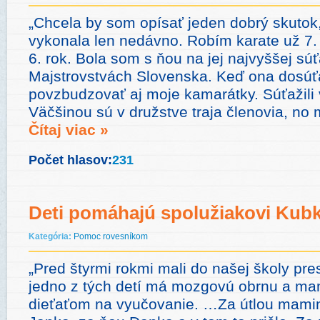
„Chcela by som opísať jeden dobrý skutok,
vykonala len nedávno. Robím karate už 7. 
6. rok. Bola som s ňou na jej najvyššej súť
Majstrovstvách Slovenska. Keď ona dosúťa
povzbudzovať aj moje kamarátky. Súťažili 
Väčšinou sú v družstve traja členovia, no 
Čítaj viac »
Počet hlasov:
231
Deti pomáhajú spolužiakovi Kub
Kategória:
Pomoc rovesníkom
„Pred štyrmi rokmi mali do našej školy prest
jedno z tých detí má mozgovú obrnu a ma
dieťaťom na vyučovanie. …Za útlou mami