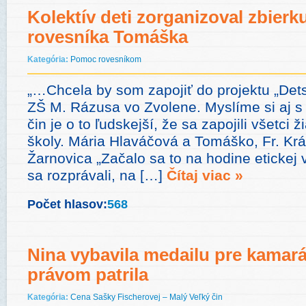
Kolektív deti zorganizoval zbier
rovesníka Tomáška
Kategória:
Pomoc rovesníkom
„…Chcela by som zapojiť do projektu „Detsk
ZŠ M. Rázusa vo Zvolene. Myslíme si aj 
čin je o to ľudskejší, že sa zapojili všetci 
školy. Mária Hlaváčová a Tomáško, Fr. Krá
Žarnovica „Začalo sa to na hodine etickej 
sa rozprávali, na […]
Čítaj viac »
Počet hlasov:
568
Nina vybavila medailu pre kamará
právom patrila
Kategória:
Cena Sašky Fischerovej – Malý Veľký čin