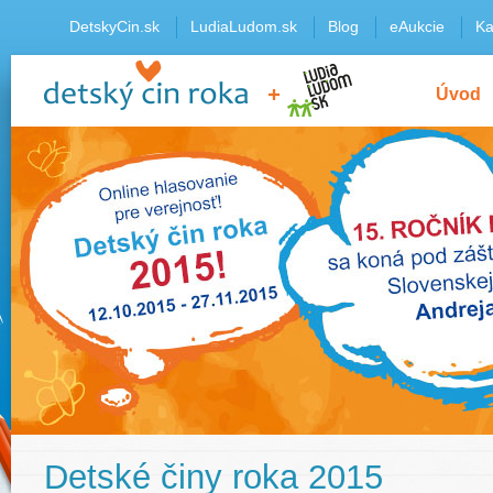
DetskyCin.sk
LudiaLudom.sk
Blog
eAukcie
Ka
Úvod
Detské činy roka 2015